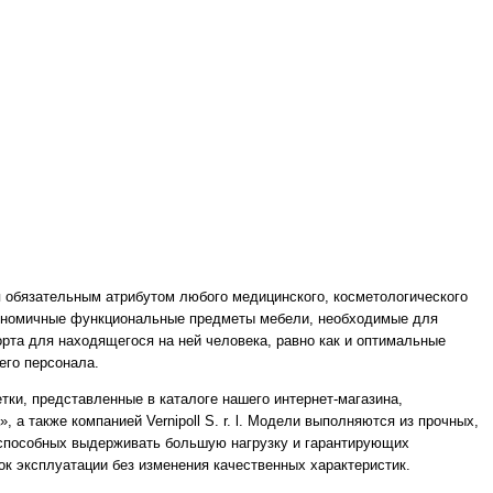
 обязательным атрибутом любого медицинского, косметологического
гономичные функциональные предметы мебели, необходимые для
та для находящегося на ней человека, равно как и оптимальные
го персонала.
ки, представленные в каталоге нашего интернет-магазина,
а также компанией Vernipoll S. r. l. Модели выполняются из прочных,
 способных выдерживать большую нагрузку и гарантирующих
к эксплуатации без изменения качественных характеристик.