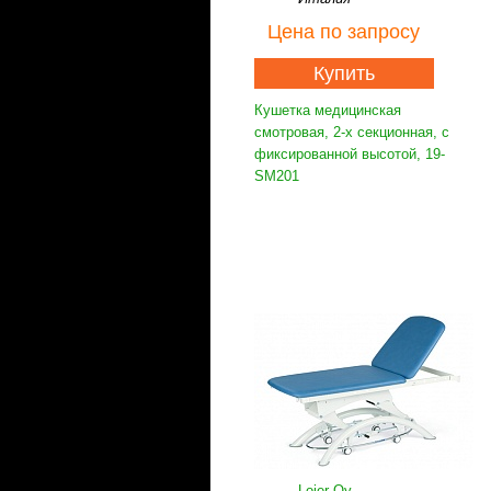
Цена
по запросу
Купить
Кушетка медицинская
смотровая, 2-х секционная, с
фиксированной высотой, 19-
SM201
Lojer Oy