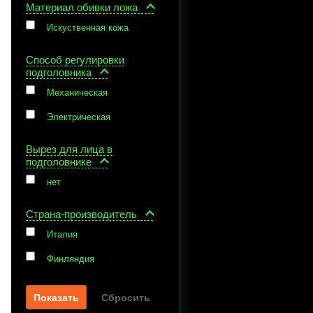
Материал обивки ложа
Искуственная кожа
Способ регулировки
подголовника
Механическая
Электрическая
Вырез для лица в
подголовнике
нет
Страна-производитель
Италия
Финляндия
Сбросить