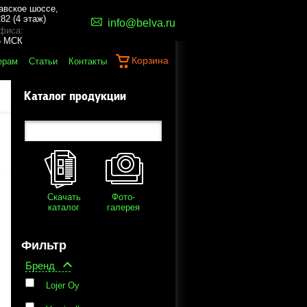
авское шоссе,
82 (4 этаж)
info@belva.ru
фиса:
45 МСК
Корзина
ерам
Статьи
Контакты
Каталог продукции
Скачать
Фото-
каталог
галерея
Фильтр
Бренд
Lojer Oy