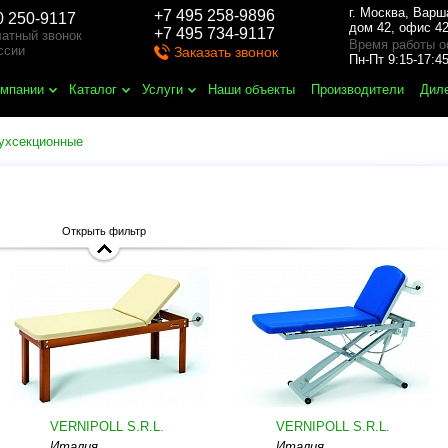
г. Москва
,
Варш
+7 495 258-9896
0 250-9117
дом 42, офис 42
+7 495 734-9117
атный звонок
Время работы о
ссии
Заказать звонок
Пн-Пт 9:15-17:
омпании
Каталог
Услуги
Наши объекты
Производители
Дил
ухсекционные
Открыть фильтр
VERNIPOLL S.R.L.
VERNIPOLL S.R.L.
Италия
Италия