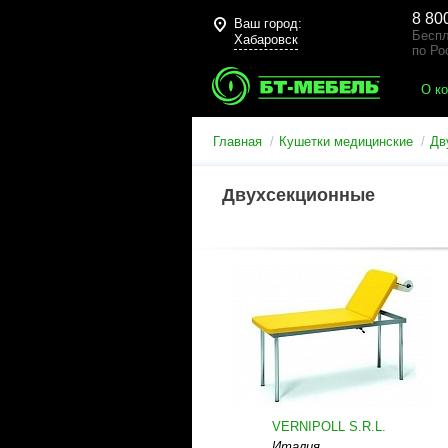
8 80
Ваш город:
Беспл
Хабаровск
по Ро
О к
Главная
Кушетки медицинские
Дв
Двухсекционные
VERNIPOLL S.R.L.
Италия