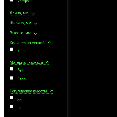
Vernipoll
Длина, мм
Ширина, мм
Высота, мм
Количество секций
2
Материал каркаса
Бук
Сталь
Регулировка высоты
да
нет