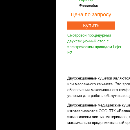
Финляндия
Цена
по запросу
Купить
Смотровой процедурный
двухсекционный стол с
электрическим приводом Lojer
E2
Двухсекционные кушетки являются
или массажного кабинета. Это эр
обеспечения максимального комфор
условия для работы обслуживающе
Двухсекционные медицинские кушет
изготавливаются ООО ПТК «Белва», 
экологически чистых материалов,
максимально продолжительный сро