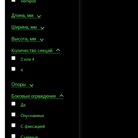
Vernipoll
Длина, мм
Ширина, мм
Высота, мм
Количество секций
2 или 4
4
Опоры
Боковые ограждения
Да
Опускаемые
С фиксацией
Съёмные