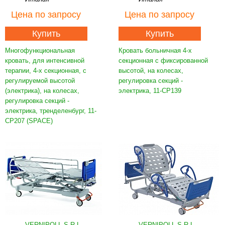
Цена
по запросу
Цена
по запросу
Купить
Купить
Многофункциональная
Кровать больничная 4-х
кровать, для интенсивной
секционная с фиксированной
терапии, 4-х секционная, с
высотой, на колесах,
регулируемой высотой
регулировка секций -
(электрика), на колесах,
электрика, 11-CP139
регулировка секций -
электрика, тренделенбург, 11-
CP207 (SPACE)
VERNIPOLL S.R.L.
VERNIPOLL S.R.L.