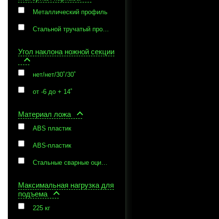
Металлический профиль
Стальной тручатый профиль
Угол наклона ножной секции
нет/нет/30˚/30˚
от -6 до + 14˚
Материал ложа
ABS пластик
ABS-пластик
Стальные сварные оцинкованные прутья
Максимальная нагрузка для
подъема
225 кг