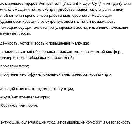
 мировых лидеров Vernipoll S.r.l (Италия) и Lojer Oy (Финляндия). Они
ами, служащими не только для удобства пациентов с ограниченной
для облегчения кропотливой работы медперсонала. Решающим
дицинской кровати с электроприводом является возможность
о помощью осуществляется регулировка высоты, изменение положения
нительные плюсы:
адежность, устойчивость к повышенной нагрузке;
гла наклона секций обеспечивает максимально возможный комфорт,
имизирует риск образования пролежней);
геометрии ложа;
а поручень многофункциональной электрической кровати для
воляющей отключать отдельные функции;
нбург/антитренделенбург»;
 бортиков или перил;
лектующие, облегчающие уход и повышающие комфорт и безопасность