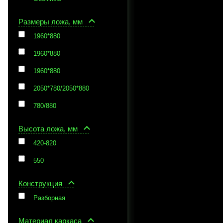
Размеры ложа, мм
1960*880
1960*880
1960*880
2050*780/2050*880
780/880
Высота ложа, мм
420-820
550
Конструкция
Разборная
Материал каркаса