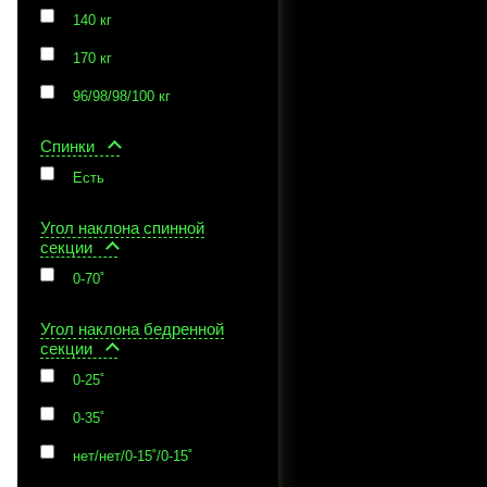
140 кг
170 кг
96/98/98/100 кг
Спинки
Есть
Угол наклона спинной
секции
0-70˚
Угол наклона бедренной
секции
0-25˚
0-35˚
нет/нет/0-15˚/0-15˚