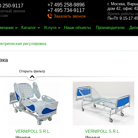
г. Москва
,
Варш
+7 495 258-9896
0 250-9117
дом 42, офис 42
+7 495 734-9117
атный звонок
Время работы о
ссии
Заказать звонок
Пн-Пт 9:15-17:
омпании
Каталог
Услуги
Наши объекты
Производители
Дил
ектрическая регулировка
вка
Открыть фильтр
VERNIPOLL S.R.L.
VERNIPOLL S.R.L.
Италия
Италия