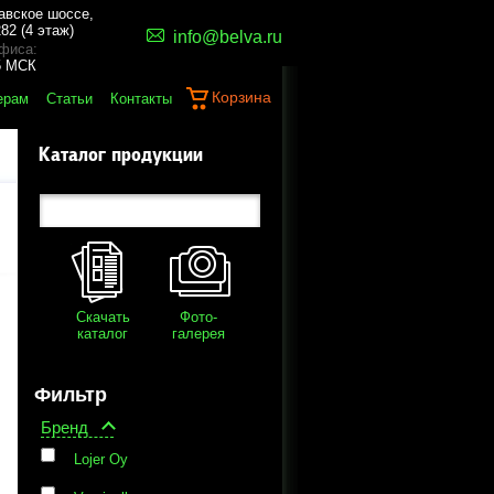
авское шоссе,
82 (4 этаж)
info@belva.ru
фиса:
45 МСК
Корзина
ерам
Статьи
Контакты
Каталог продукции
Скачать
Фото-
каталог
галерея
Фильтр
Бренд
Lojer Oy