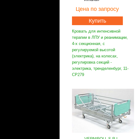
Цена
по запросу
Купить
Кровать для интенсивной
терапии в ЛПУ и реанимации,
4-х секционная, с
регулируемой высотой
(электрика), на колесах,
регулировка секций -
электрика, тренделенбург, 11-
CP279
VERNIPOLL S.R.L.