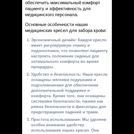
Статьи
обеспечить максимальный комфорт
пациенту и эффективность для
Контакты
медицинского персонала.
Основные особенности наших
медицинских кресел для забора крови:
Эргономичный дизайн: Каждое кресло
имеет регулируемую спинку и
подлокотники, что позволяет пациенту
настроить положение сиденья для
оптимального комфорта во время
процедуры.
Удобство и безопасность: Наши кресла
оснащены мягкими подушками и
подголовниками для обеспечения
дополнительной поддержки и
комфорта. Кроме того, они оснащены
системами безопасности, такими как
ремни безопасности и фиксаторы для
предотвращения падений и травм.
Простота использования: Мы уделяем
особое внимание удобству
использования наших кресел. Они