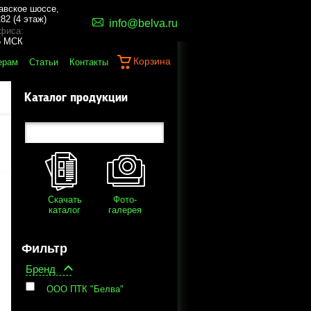
авское шоссе,
82 (4 этаж)
info@belva.ru
фиса:
45 МСК
Корзина
ерам
Статьи
Контакты
Каталог продукции
Скачать
Фото-
каталог
галерея
Фильтр
Бренд
ООО ПТК "Белва"