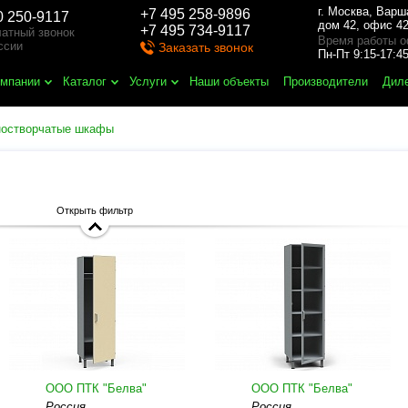
г. Москва
,
Варш
+7 495 258-9896
0 250-9117
дом 42, офис 42
+7 495 734-9117
атный звонок
Время работы о
ссии
Заказать звонок
Пн-Пт 9:15-17:
омпании
Каталог
Услуги
Наши объекты
Производители
Дил
остворчатые шкафы
Открыть фильтр
ООО ПТК "Белва"
ООО ПТК "Белва"
Россия
Россия