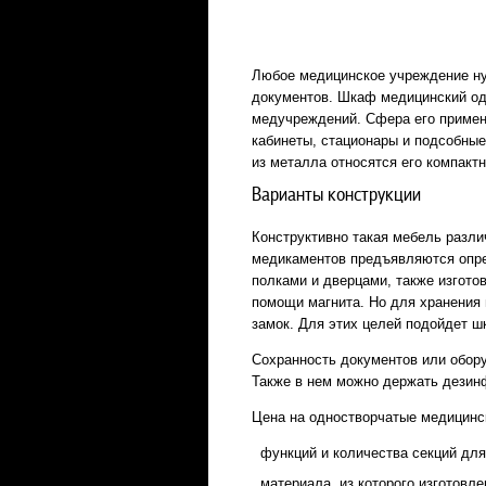
Любое медицинское учреждение ну
документов. Шкаф медицинский од
медучреждений. Сфера его примене
кабинеты, стационары и подсобны
из металла относятся его компакт
Варианты конструкции
Конструктивно такая мебель разли
медикаментов предъявляются опре
полками и дверцами, также изгото
помощи магнита. Но для хранения 
замок. Для этих целей подойдет шк
Сохранность документов или обор
Также в нем можно держать дезин
Цена на одностворчатые медицинс
функций и количества секций для
материала, из которого изготовл