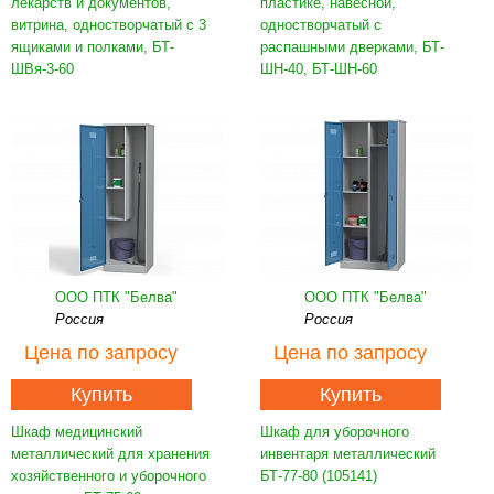
лекарств и документов,
пластике, навесной,
витрина, одностворчатый с 3
одностворчатый с
ящиками и полками, БТ-
распашными дверками, БТ-
ШВя-3-60
ШН-40, БТ-ШН-60
ООО ПТК "Белва"
ООО ПТК "Белва"
Россия
Россия
Цена
по запросу
Цена
по запросу
Купить
Купить
Шкаф медицинский
Шкаф для уборочного
металлический для хранения
инвентаря металлический
хозяйственного и уборочного
БТ-77-80 (105141)