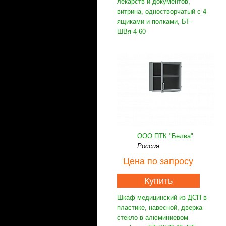
лекарств и документов,
витрина, одностворчатый с 4
ящиками и полками, БТ-
ШВя-4-60
ООО ПТК "Белва"
Россия
Цена
по запросу
Купить
Шкаф медицинский из ДСП в
пластике, навесной, дверка-
стекло в алюминиевом