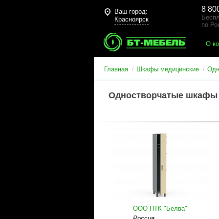
8 80
Ваш город:
Беспл
Красноярск
по Ро
О к
Главная
Шкафы медицинские
Одн
Одностворчатые шкафы
ООО ПТК "Белва"
Россия