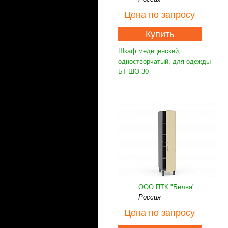
Цена
по запросу
Купить
Шкаф медицинский,
одностворчатый, для одежды
БТ-ШО-30
ООО ПТК "Белва"
Россия
Цена
по запросу