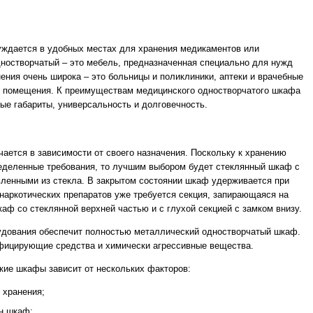
ждается в удобных местах для хранения медикаментов или
ностворчатый – это мебель, предназначенная специально для нужд
ния очень широка – это больницы и поликлиники, аптеки и врачебные
е помещения. К преимуществам медицинского одностворчатого шкафа
ные габариты, универсальность и долговечность.
чается в зависимости от своего назначения. Поскольку к хранению
деленные требования, то лучшим выбором будет стеклянный шкаф с
вленными из стекла. В закрытом состоянии шкаф удерживается при
наркотических препаратов уже требуется секция, запирающаяся на
аф со стеклянной верхней частью и с глухой секцией с замком внизу.
удования обеспечит полностью металлический одностворчатый шкаф.
фицирующие средства и химически агрессивные вещества.
кие шкафы зависит от нескольких факторов:
 хранения;
ен шкаф;