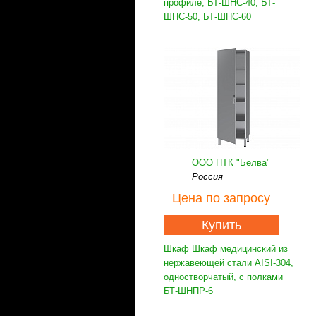
профиле, БТ-ШНС-40, БТ-
ШНС-50, БТ-ШНС-60
ООО ПТК "Белва"
Россия
Цена
по запросу
Купить
Шкаф Шкаф медицинский из
нержавеющей стали AISI-304,
одностворчатый, с полками
БТ-ШНПР-6