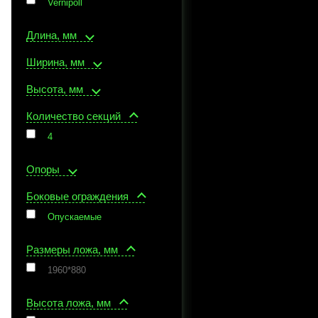
Vernipoll
Длина, мм
Ширина, мм
Высота, мм
Количество секций
4
Опоры
Боковые ограждения
Опускаемые
Размеры ложа, мм
1960*880
Высота ложа, мм