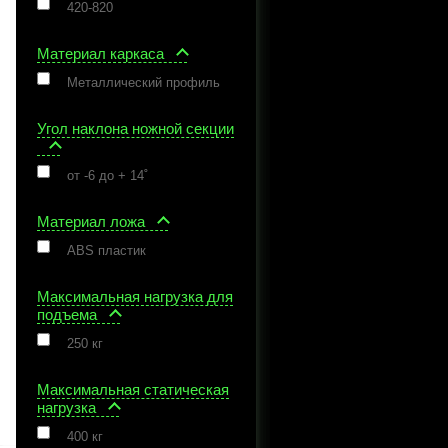
420-820
Материал каркаса
Металлический профиль
Угол наклона ножной секции
от -6 до + 14˚
Материал ложа
ABS пластик
Максимальная нагрузка для
подъема
250 кг
Максимальная статическая
нагрузка
400 кг