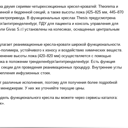
на двумя сериями четырехсекционных кресел-кроватей: Theorema и
инной и бедренной секций, а также высоты ложа (425–825 мм, 445–870
ектропривода. В функциональных креслах Thesis предусмотрена
г/антитренделенбург, ПДУ для пациента и консоль управления для
ли Givas S.r.l установлены на колесиках, оснащенных центральным
длагает реанимационные кресла-кровати широкой функциональности.
-полимера, устойчивого к износу и воздействию химических веществ.
зменение высоты ложа (420–820 мм) осуществляется с помощью
ка в положении тренделенбург/антитренделенбург. Есть функция
й секции для проведения реанимационных процедур. Внутренние углы
репления инфузионных стоек.
т различные исполнения, поэтому для получения более подробной
менеджерам. У них же уточняйте текущие цены.
дель функционального кресла вы можете через сервисы каталога:
к».