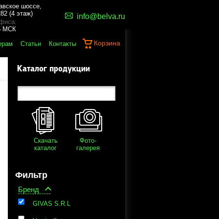
авское шоссе,
82 (4 этаж)
info@belva.ru
фиса:
45 МСК
Корзина
ерам
Статьи
Контакты
Каталог продукции
Скачать
Фото-
каталог
галерея
Фильтр
Бренд
GIVAS S.R.L