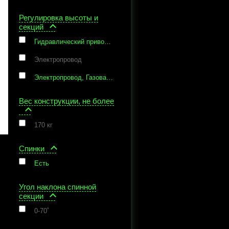
Регулировка высоты и
секций
Гидравлический привод, Зубчатая рейка
Электропровод
Электропровод, Газовая пружина
Вес конструкции, не более
170 кг
Спинки
Есть
Угол наклона спинной
секции
0-70˚