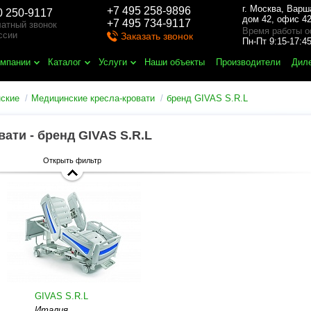
г. Москва
,
Варш
+7 495 258-9896
0 250-9117
дом 42, офис 42
+7 495 734-9117
атный звонок
Время работы о
ссии
Заказать звонок
Пн-Пт 9:15-17:
омпании
Каталог
Услуги
Наши объекты
Производители
Дил
нские
Медицинские кресла-кровати
бренд GIVAS S.R.L
ати - бренд GIVAS S.R.L
Открыть фильтр
GIVAS S.R.L
Италия