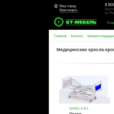
8 80
Ваш город:
Беспл
Красноярск
по Ро
О к
Главная
Каталог
Кровати медици
Медицинские кресла-кров
GIVAS S.R.L
Италия