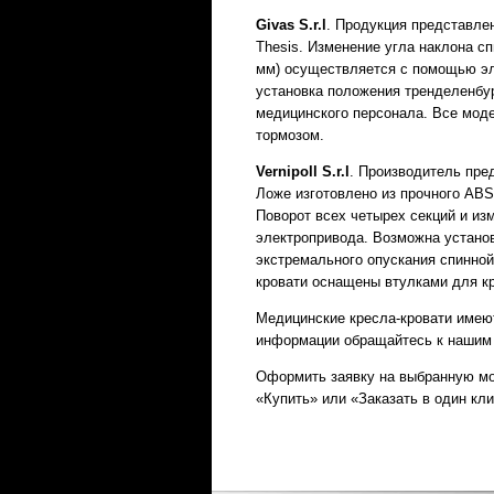
Givas S.r.l
. Продукция представле
Thesis. Изменение угла наклона сп
мм) осуществляется с помощью эл
установка положения тренделенбур
медицинского персонала. Все моде
тормозом.
Vernipoll S.r.l
. Производитель пре
Ложе изготовлено из прочного ABS
Поворот всех четырех секций и и
электропривода. Возможна установ
экстремального опускания спинно
кровати оснащены втулками для к
Медицинские кресла-кровати имею
информации обращайтесь к нашим 
Оформить заявку на выбранную мо
«Купить» или «Заказать в один кли