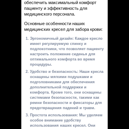
Статьи
обеспечить максимальный комфорт
пациенту и эффективность для
Контакты
медицинского персонала.
Основные особенности наших
медицинских кресел для забора крови:
Эргономичный дизайн: Каждое кресло
имеет регулируемую спинку и
подлокотники, что позволяет пациенту
настроить положение сиденья для
оптимального комфорта во время
процедуры.
Удобство и безопасность: Наши кресла
оснащены мягкими подушками и
подголовниками для обеспечения
дополнительной поддержки и
комфорта. Кроме того, они оснащены
системами безопасности, такими как
ремни безопасности и фиксаторы для
предотвращения падений и травм.
Простота использования: Мы уделяем
особое внимание удобству
использования наших кресел. Они