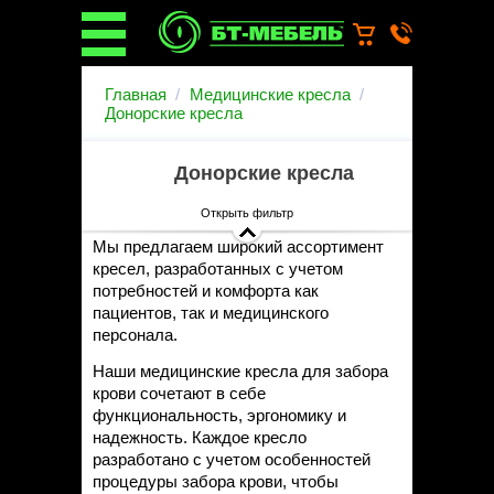
О компании
Главная
Медицинские кресла
О бренде
Донорские кресла
Новости
Каталог
Донорские кресла
Услуги
Монтаж операционных
Открыть фильтр
светильников
Мы предлагаем широкий ассортимент
Ремонт медицинской мебели
кресел, разработанных с учетом
Запасные части
потребностей и комфорта как
Гарантийное обслуживание
пациентов, так и медицинского
медицинской мебели
персонала.
Инструкции от производителей
Наши медицинские кресла для забора
Установка медицинской мебели
крови сочетают в себе
Доставка
функциональность, эргономику и
Наши объекты
надежность. Каждое кресло
Производители
разработано с учетом особенностей
Дилерам
процедуры забора крови, чтобы