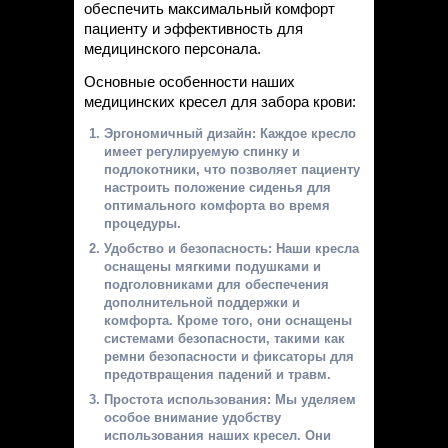
Статьи
обеспечить максимальный комфорт
пациенту и эффективность для
Контакты
медицинского персонала.
Основные особенности наших
медицинских кресел для забора крови:
Эргономичный дизайн: Каждое кресло
имеет регулируемую спинку и
подлокотники, что позволяет пациенту
настроить положение сиденья для
оптимального комфорта во время
процедуры.
Удобство и безопасность: Наши кресла
оснащены мягкими подушками и
подголовниками для обеспечения
дополнительной поддержки и
комфорта. Кроме того, они оснащены
системами безопасности, такими как
ремни безопасности и фиксаторы для
предотвращения падений и травм.
Простота использования: Мы уделяем
особое внимание удобству
использования наших кресел. Они