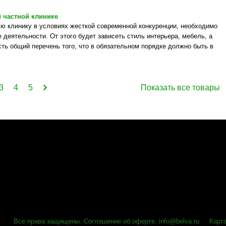
 частной клинике
ю клинику в условиях жесткой современной конкуренции, необходимо
 деятельности. От этого будет зависеть стиль интерьера, мебель, а
сть общий перечень того, что в обязательном порядке должно быть в
3
4
5
Показать все товары
Все права защищены
.
Соглашение об оферте
.
info@belva.ru
Карт