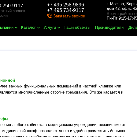
г. Москва
,
Варш
+7 495 258-9896
0 250-9117
дом 42, офис 42
+7 495 734-9117
атный звонок
Время работы о
ссии
Заказать звонок
Пн-Пт 9:15-17:
омпании
Каталог
Услуги
Наши объекты
Производители
Дил
ционной
олее важных функциональных помещений в частной клинике или
являются многочисленные строгие требования. Это же касается и
кафы
нения любого кабинета в медицинском учреждении, независимо от
й медицинский шкаф позволяет легко и удобно разместить большое
е аксессуары, устройства и инструменты, медикаменты, предметы