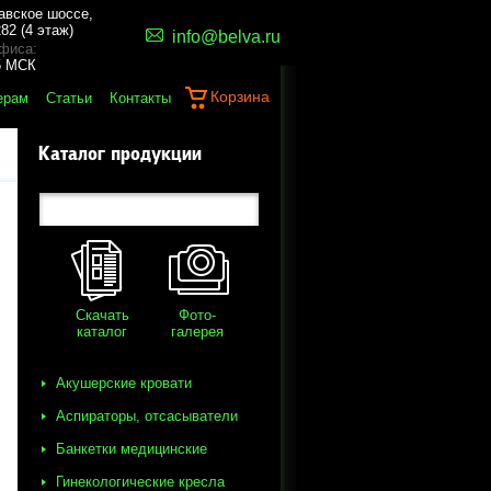
авское шоссе,
82 (4 этаж)
info@belva.ru
фиса:
45 МСК
Корзина
ерам
Статьи
Контакты
Каталог продукции
Скачать
Фото-
каталог
галерея
Акушерские кровати
Аспираторы, отсасыватели
Банкетки медицинские
Гинекологические кресла