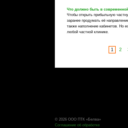
Что должно быть в современной
Чтобы открыть прибыльную частну
заранее продумать её направление
также наполнение кабинетов. Но е
любой частной клинике.
1
2
© 2026 ООО ПТК «Белва»
Соглашение об обработке