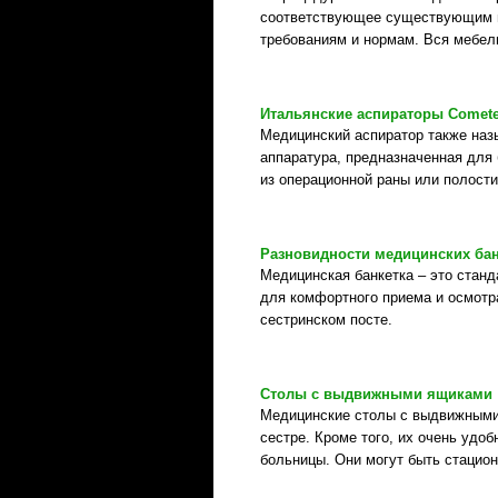
соответствующее существующим н
требованиям и нормам. Вся мебел
Итальянские аспираторы Comet
Медицинский аспиратор также наз
аппаратура, предназначенная для
из операционной раны или полости
Разновидности медицинских ба
Медицинская банкетка – это стан
для комфортного приема и осмотра
сестринском посте.
Столы с выдвижными ящиками
Медицинские столы с выдвижными 
сестре. Кроме того, их очень удо
больницы. Они могут быть стацио