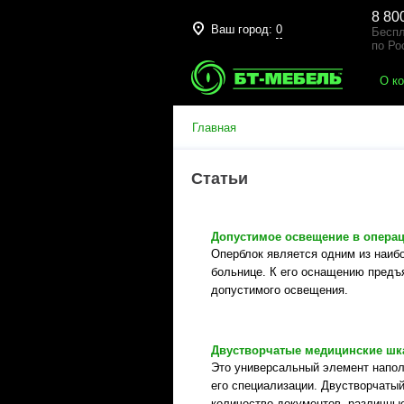
8 80
Ваш город:
0
Беспл
по Ро
О к
Главная
Статьи
Допустимое освещение в опера
Оперблок является одним из наиб
больнице. К его оснащению предъ
допустимого освещения.
Двустворчатые медицинские ш
Это универсальный элемент напол
его специализации. Двустворчаты
количество документов, различны