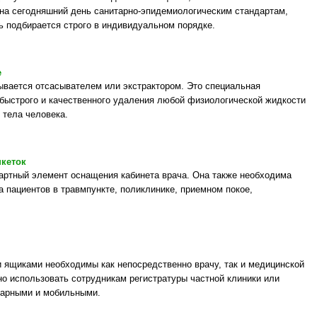
а сегодняшний день санитарно-эпидемиологическим стандартам,
ь подбирается строго в индивидуальном порядке.
e
ывается отсасывателем или экстрактором. Это специальная
 быстрого и качественного удаления любой физиологической жидкости
 тела человека.
нкеток
дартный элемент оснащения кабинета врача. Она также необходима
 пациентов в травмпункте, поликлинике, приемном покое,
ящиками необходимы как непосредственно врачу, так и медицинской
бно использовать сотрудникам регистратуры частной клиники или
нарными и мобильными.