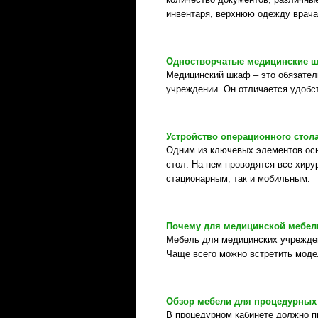
инвентаря, верхнюю одежду врача
Одностворчатые медицинские 
Медицинский шкаф – это обязател
учреждении. Он отличается удобс
Устройство операционного стол
Одним из ключевых элементов ос
стол. На нем проводятся все хир
стационарным, так и мобильным.
Почему для медицинской мебе
Мебель для медицинских учрежден
Чаще всего можно встретить моде
Обзор мебели для процедурных
В процедурном кабинете должно п