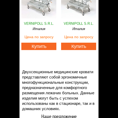
VERNIPOLL S.R.L.
VERNIPOLL S.R.L.
Италия
Италия
Цена
по запросу
Цена
по запросу
Купить
Купить
Двухсекционные медицинские кровати
представляют собой эргономичные
многофункциональные конструкции,
предназначенные для комфортного
размещения лежачих больных. Данные
изделия могут быть с успехом
использованы как в стационаре, так и в
домашних условиях.
Наше предложение