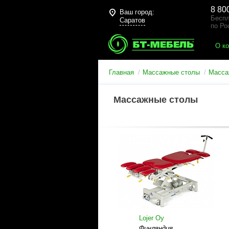
8 80
Ваш город:
Беспл
Саратов
по Ро
О к
Главная
Массажные столы
Масса
Массажные столы
Lojer Oy
Финляндия