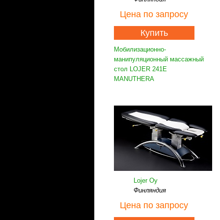
Цена
по запросу
Купить
Мобилизационно-
манипуляционный массажный
стол LOJER 241E
MANUTHERA
Lojer Oy
Финляндия
Цена
по запросу