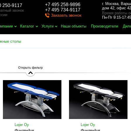
г. Москва
,
Варш
+7 495 258-9896
0 250-9117
дом 42, офис 42
+7 495 734-9117
атный звонок
Время работы о
ссии
Заказать звонок
Пн-Пт 9:15-17:
омпании
Каталог
Услуги
Наши объекты
Производители
Дил
жные столы
Открыть фильтр
Lojer Oy
Lojer Oy
Финляндия
Финляндия