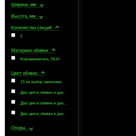
Ширина, мм
Высота, мм
Количество секций
5
Материал обивки
Кожзаменитель SKAI
Цвет обивки
15 на выбор заказчика
Два цвета обивки в дизайне - Lime и Snow White
Два цвета обивки в дизайне - Ocean и Snow Whit
Два цвета обивки в дизайне - черный и белый
Опоры