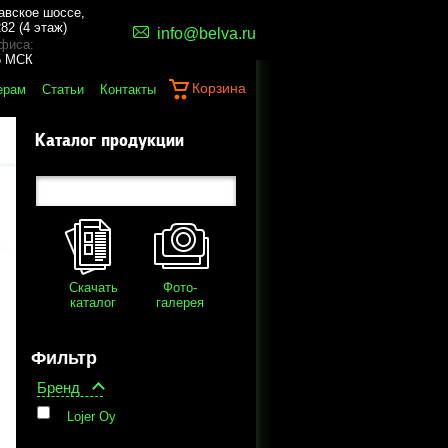
авское шоссе,
82 (4 этаж)
info@belva.ru
фиса:
45 МСК
Корзина
ерам
Статьи
Контакты
Каталог продукции
Скачать
Фото-
каталог
галерея
Фильтр
Бренд
Lojer Oy