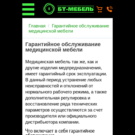
О компании
Главная
Гарантийное обслуживание
О бренде
медицинской мебели
Новости
Каталог
Гарантийное обслуживание
медицинской мебели
Услуги
Монтаж операционных
Медицинская мебель так же, как и
светильников
другие изделия медпредназначения,
Ремонт медицинской мебели
имеет гарантийный срок эксплуатации.
Запасные части
В данный период устранение любых
Гарантийное обслуживание
неисправностей и отклонений от
медицинской мебели
нормального рабочего режима, а также
Инструкции от производителей
дополнительная регулировка и
Установка медицинской мебели
восстановление ряда технических
Доставка
параметров осуществляются за счет
производителя или официального
Наши объекты
дистрибьютора компании.
Производители
Дилерам
Что включает в себя гарантийное