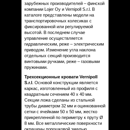
зарубежных производителей – финской
компании Lojer Oy и Vernipoll S.r.l. В
каталоге представлены модели на
транспортировочных колесиках с
фиксированной или регулируемой
высотой. В последнем случае
управление осуществляется
гидравлическим, реже – электрическим
приводом. Изменение угла наклона
отдельных секций производится
винтовыми ручками, реже – газовыми
пружинами.
Трехсекционные
кровати Vernipoll
S.r.l
. Основой конструкции является
каркас, изготовленный из профиля с
квадратным сечением 40 х 40 мм.
Секции ложа сделаны из стальной
трубы диаметром 32 мм и оцинкованной
сетки с ячейками 50 х 50 мм, жестко
прикрепленной по периметру к пруту Ø
8 мм. Все металлические поверхности
окрашены порошковой эмалью