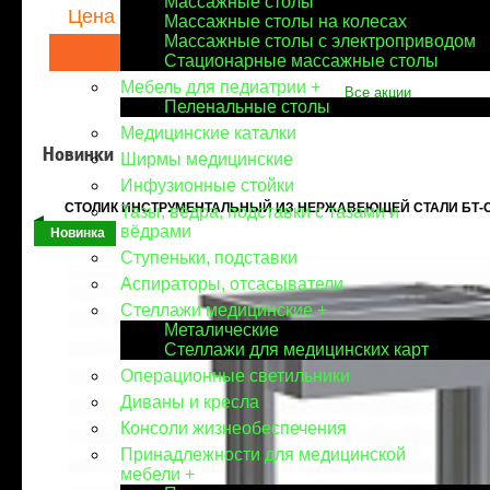
Массажные столы
Цена
по запросу
Массажные столы на колесах
Массажные столы с электроприводом
Купить
Стационарные массажные столы
Мебель для педиатрии
+
Все акции
Пеленальные столы
Медицинские каталки
Новинки
Ширмы медицинские
Инфузионные стойки
СТОЛИК ИНСТРУМЕНТАЛЬНЫЙ ИЗ НЕРЖАВЕЮЩЕЙ СТАЛИ БТ-С
Тазы, вёдра, подставки с тазами и
вёдрами
Новинка
Ступеньки, подставки
Аспираторы, отсасыватели
Стеллажи медицинские
+
Металические
Стеллажи для медицинских карт
Операционные светильники
Диваны и кресла
Консоли жизнеобеспечения
Принадлежности для медицинской
мебели
+