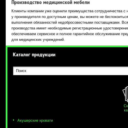
Производство медицинской мебели
Клиенты компании уже оценили преимущества сотрудничества с 
у производителя по доступным ценам, вы можете не беспокоитьс
выполнения обязанностей недобросовестными поставщиками. Вся
производства имеет необходимые регистрационные удостоверени
обеспечиваем сервисное и полное гарантийное обслуживание пр
для медицинских учреждений.
Каталог продукции
Ск
ка
Акушерские кровати