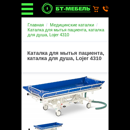
О компании
Главная
Медицинские каталки
О бренде
Каталка для мытья пациента, каталка
для душа, Lojer 4310
Новости
Каталог
Услуги
Каталка для мытья пациента,
Монтаж операционных
каталка для душа, Lojer 4310
светильников
Ремонт медицинской мебели
Запасные части
Гарантийное обслуживание
медицинской мебели
Инструкции от производителей
Установка медицинской мебели
Доставка
Наши объекты
Производители
Дилерам