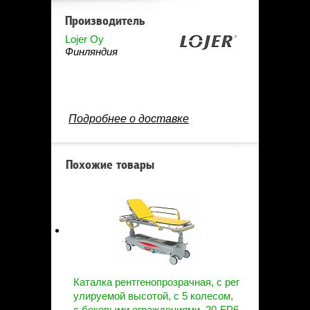
Производитель
Lojer Oy
Финляндия
Подробнее о доставке
Похожие товары
Каталка рентгенопрозрачная, с рег
улируемой высотой, с 5 колесом,
с боковыми ограждениями, 20-FP6