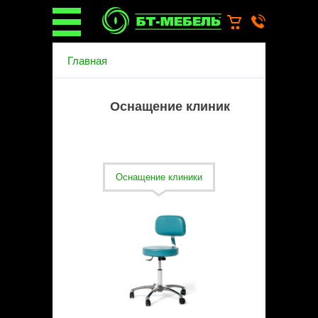
О компании
Главная
О бренде
Новости
Каталог
Оснащение клиник
Услуги
Монтаж операционных
светильников
Ремонт медицинской мебели
Оснащение клиники
Запасные части
Гарантийное обслуживание
медицинской мебели
Инструкции от производителей
Установка медицинской мебели
Доставка
Наши объекты
Производители
Дилерам