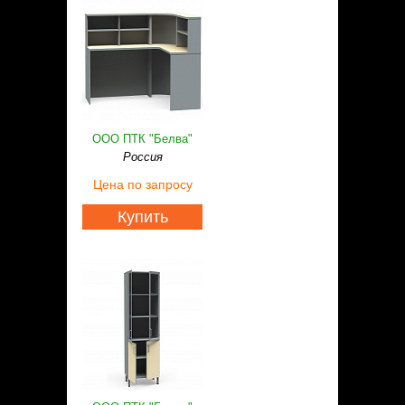
ООО ПТК "Белва"
Россия
Цена
по запросу
Купить