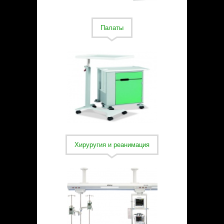
Палаты
Хируругия и реанимация