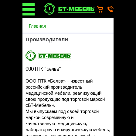
О компании
Главная
О бренде
Новости
Производители
Каталог
Услуги
Монтаж операционных
светильников
ООО ПТК "Белва"
Ремонт медицинской мебели
Запасные части
ООО ПТК «Белва» – известный
Гарантийное обслуживание
российский производитель
медицинской мебели
медицинской мебели, реализующий
Инструкции от производителей
свою продукцию под торговой маркой
Установка медицинской мебели
«БТ-Мебель».
Доставка
Мы выпускаем под своей торговой
Наши объекты
маркой современную и
качественную медицинскую,
Производители
лабораторную и хирургическую мебель,
Дилерам
различные медицинские шкафы,