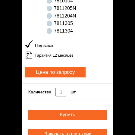
7810104
7811205N
7811204N
7811305
7811304
Под заказ
Гарантия 12 месяцев
Цена по запросу
Количество
шт.
Купить
Заказать в один клик