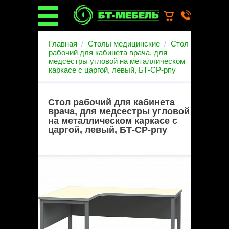
О компании
Главная
Столы медицинские
Стол
О бренде
рабочий для кабинета врача, для
медсестры угловой на металлическом
Новости
каркасе с царгой, левый, БТ-СР-рпу
Каталог
Услуги
Монтаж операционных
Стол рабочий для кабинета
светильников
врача, для медсестры угловой
Ремонт медицинской мебели
на металлическом каркасе с
царгой, левый, БТ-СР-рпу
Запасные части
Гарантийное обслуживание
медицинской мебели
Инструкции от производителей
Установка медицинской мебели
Доставка
Наши объекты
Производители
Дилерам