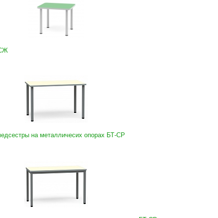
-СЖ
медсестры на металличесих опорах БТ-СР