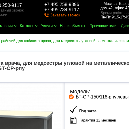
г. Москва
,
Варш
+7 495 258-9896
0 250-9117
дом 42, офис 42
+7 495 734-9117
атный звонок
Время работы о
ссии
Заказать звонок
Пн-Пт 9:15-17:
омпании
Каталог
Услуги
Наши объекты
Производители
Дил
 рабочий для кабинета врача, для медсестры угловой на металлическом
та врача, для медсестры угловой на металлическ
 БТ-СР-рпу
Модель:
БТ-СР-150/118-рпу левы
Под заказ
Гарантия 12 месяцев