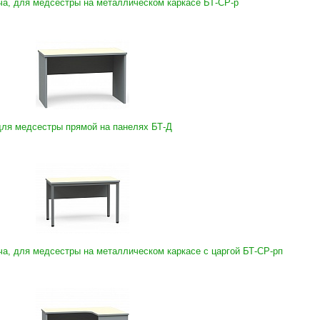
ча, для медсестры на металлическом каркасе БТ-СР-р
для медсестры прямой на панелях БТ-Д
ча, для медсестры на металлическом каркасе с царгой БТ-СР-рп