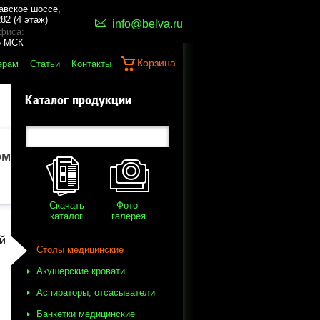
авское шоссе,
82 (4 этаж)
info@belva.ru
фиса:
45 МСК
Корзина
ерам
Статьи
Контакты
Каталог продукции
ом
Скачать
Фото-
каталог
галерея
й
Столы медицинские
Акушерские кровати
Аспираторы, отсасыватели
Банкетки медицинские