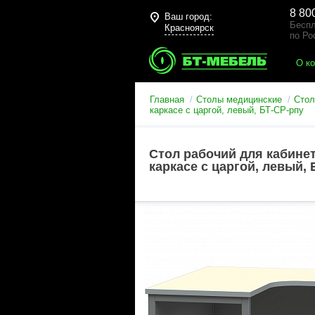
8 80
Ваш город:
Беспл
Красноярск
по Ро
О к
Главная
Столы медицинские
Стол
каркасе с царгой, левый, БТ-СР-рпу
Стол рабочий для кабине
каркасе с царгой, левый,