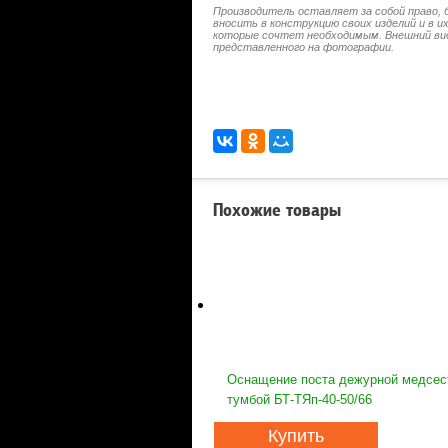
Производитель оставляет за собой право, 
вносить в конструкцию своих изделий и в 
которые сочтет необходимым. Внешний ви
представленного на фотографии.
Похожие товары
Оснащение поста дежурной медсест
тумбой БТ-ТЯп-40-50/66
Купить