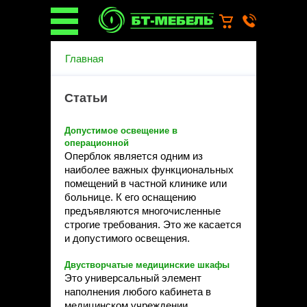
О компании
Главная
О бренде
Новости
Статьи
Каталог
Услуги
Монтаж операционных
Допустимое освещение в
светильников
операционной
Оперблок является одним из
Ремонт медицинской мебели
наиболее важных функциональных
Запасные части
помещений в частной клинике или
Гарантийное обслуживание
больнице. К его оснащению
медицинской мебели
предъявляются многочисленные
Инструкции от производителей
строгие требования. Это же касается
Установка медицинской мебели
и допустимого освещения.
Доставка
Наши объекты
Двустворчатые медицинские шкафы
Это универсальный элемент
Производители
наполнения любого кабинета в
Дилерам
медицинском учреждении,