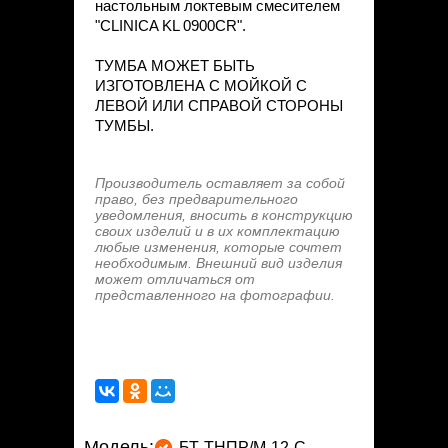
настольным локтевым смесителем
"CLINICA KL 0900CR".
ТУМБА МОЖЕТ БЫТЬ
ИЗГОТОВЛЕНА С МОЙКОЙ С
ЛЕВОЙ ИЛИ СПРАВОЙ СТОРОНЫ
ТУМБЫ.
Производитель оставляет за собой
право, без предварительного
уведомления, вносить в конструкцию
своих изделий и в их комплектацию
любые изменения, которые сочтет
необходимым. Внешний вид изделия
может отличаться от
представленного на фотографии.
Модель:
БТ-ТНПР/М-12-С