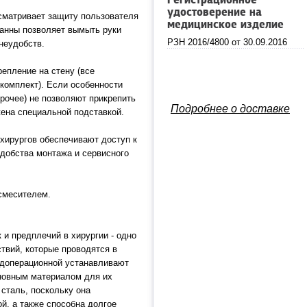
Регистрационное
удостоверение на
сматривает защиту пользователя
медицинское изделие
ванны позволяет вымыть руки
РЗН 2016/4800 от 30.09.2016
неудобств.
репление на стену (все
комплект). Если особенности
рочее) не позволяют прикрепить
Подробнее о доставке
жена специальной подставкой.
хирургов обеспечивают доступ к
добства монтажа и сервисного
смесителем.
 и предплечий в хирургии - одно
твий, которые проводятся в
едоперационной устанавливают
новным материалом для их
сталь, поскольку она
ой, а также способна долгое