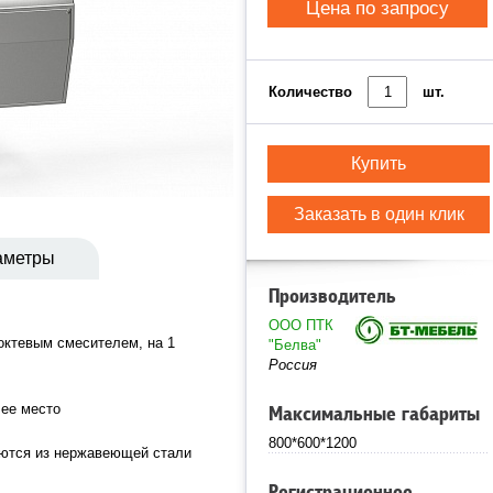
Цена по запросу
Количество
шт.
Купить
Заказать в один клик
аметры
Производитель
ООО ПТК
октевым смесителем, на 1
"Белва"
Россия
чее место
Максимальные габариты
800*600*1200
аются из нержавеющей стали