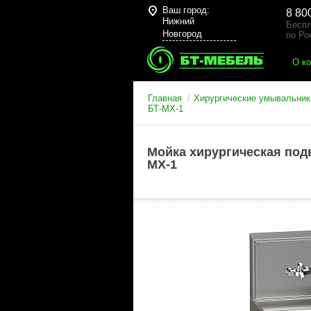
Ваш город:
8 80
Нижний
Беспл
Новгород
по Ро
О к
Главная
Хирургические умывальник
БТ-МХ-1
Мойка хирургическая подв
МХ-1