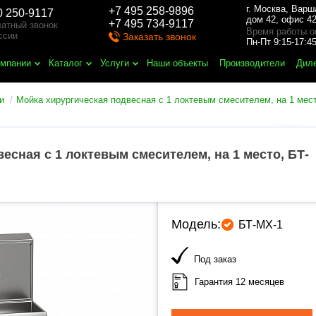
г. Москва
,
Варш
+7 495 258-9896
0 250-9117
дом 42, офис 42
+7 495 734-9117
атный звонок
Время работы о
ссии
Заказать звонок
Пн-Пт 9:15-17:
омпании
Каталог
Услуги
Наши объекты
Производители
Дил
и
Мойка хирургическая подвесная с 1 локтевым смесителем, на 1 мест
есная с 1 локтевым смесителем, на 1 место, БТ-
Модель:
БТ-МХ-1
Под заказ
Гарантия 12 месяцев