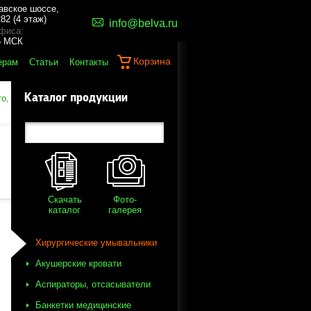
авское шоссе,
82 (4 этаж)
info@belva.ru
фиса:
45 МСК
Корзина
ерам
Статьи
Контакты
Каталог продукции
о,
Скачать
Фото-
каталог
галерея
Хирургические умывальники
Акушерские кровати
Аспираторы, отсасыватели
Банкетки медицинские