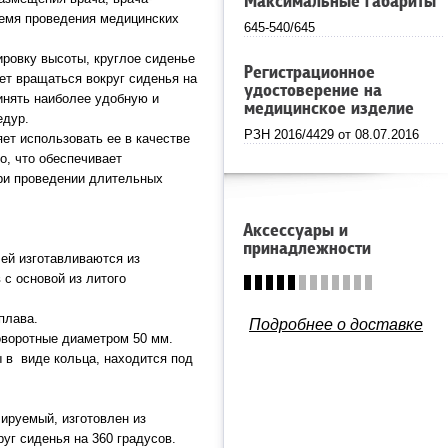
Максимальные габариты
ремя проведения медицинских
645-540/645
ировку высоты, круглое сиденье
Регистрационное
ет вращаться вокруг сиденья на
удостоверение на
ринять наиболее удобную и
медицинское изделие
едур.
РЗН 2016/4429 от 08.07.2016
ет использовать ее в качестве
о, что обеспечивает
ри проведении длительных
Аксессуары и
принадлежности
ей изготавливаются из
 с основой из литого
плава.
Подробнее о доставке
оворотные диаметром 50 мм.
 в виде кольца, находится под
ируемый, изготовлен из
руг сиденья на 360 градусов.