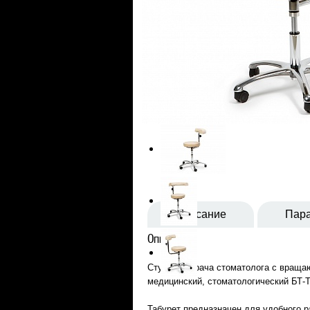
Описание
Пар
Описание
Стул для врача стоматолога с враща
медицинский, стоматологический БТ-
Табурет предназначен для удобного р