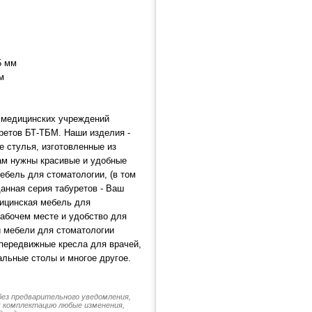
5 мм
м
 медицинских учреждений
ретов БТ-ТБМ. Наши изделия -
 стулья, изготовленные из
ам нужны красивые и удобные
ебель для стоматологии, (в том
данная серия табуретов - Ваш
ицинская мебель для
рабочем месте и удобство для
й мебели для стоматологии
 передвижные кресла для врачей,
льные столы и многое другое.
без предварительного уведомления,
их комплектацию любые изменения,