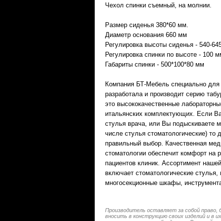
Чехол спинки съемный, на молнии.
Размер сиденья 380*60 мм.
Диаметр основания 660 мм
Регулировка высоты сиденья - 540-64
Регулировка спинки по высоте - 100 м
Габариты спинки - 500*100*80 мм
Компания БТ-Мебель специально для
разработала и производит серию табу
это высококачественные лабораторные
итальянских комплектующих. Если В
стулья врача, или Вы подыскиваете м
числе стулья стоматологические) то 
правильный выбор. Качественная мед
стоматологии обеспечит комфорт на 
пациентов клиник. Ассортимент наше
включает стоматологические стулья,
многосекционные шкафы, инструмента
Производитель оставляет за собой право, 
вносить в конструкцию своих изделий и в 