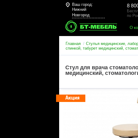
Ваш город:
8 80
Нижний
Беспл
Новгород
по Ро
О к
Главная
Стулья медицинские, лабо
спинкой, табурет медицинский, стома
Стул для врача стоматол
медицинский, стоматолог
Акция