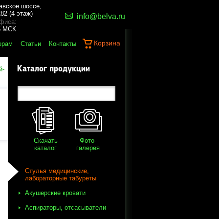
авское шоссе,
82 (4 этаж)
info@belva.ru
фиса:
45 МСК
Корзина
ерам
Статьи
Контакты
Каталог продукции
й-
Скачать
Фото-
каталог
галерея
Стулья медицинские,
лабораторные табуреты
Акушерские кровати
Аспираторы, отсасыватели