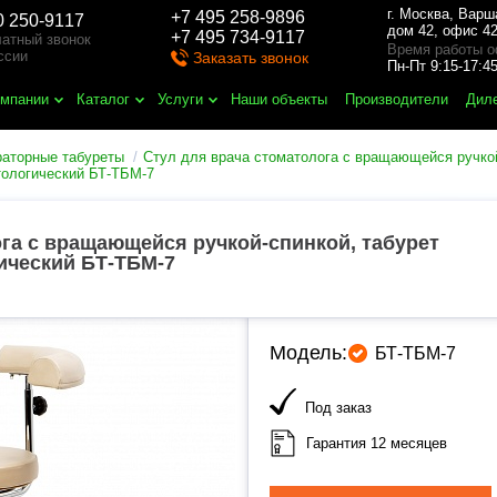
г. Москва
,
Варш
+7 495 258-9896
0 250-9117
дом 42, офис 42
+7 495 734-9117
атный звонок
Время работы о
ссии
Заказать звонок
Пн-Пт 9:15-17:
омпании
Каталог
Услуги
Наши объекты
Производители
Дил
раторные табуреты
Стул для врача стоматолога с вращающейся ручко
тологический БТ-ТБМ-7
ога с вращающейся ручкой-спинкой, табурет
ический БТ-ТБМ-7
Модель:
БТ-ТБМ-7
Под заказ
Гарантия 12 месяцев