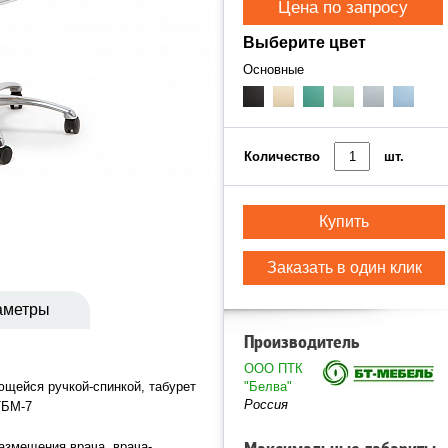
Цена по запросу
Выберите цвет
Основные
Количество
шт.
Купить
Заказать в один клик
аметры
Производитель
ООО ПТК
ющейся ручкой-спинкой, табурет
"Белва"
Россия
ТБМ-7
азмещения врача, врача-